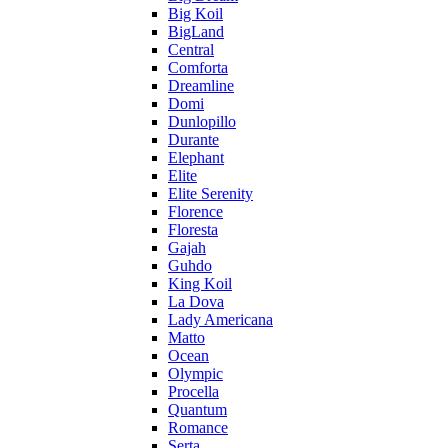
Big Koil
BigLand
Central
Comforta
Dreamline
Domi
Dunlopillo
Durante
Elephant
Elite
Elite Serenity
Florence
Floresta
Gajah
Guhdo
King Koil
La Dova
Lady Americana
Matto
Ocean
Olympic
Procella
Quantum
Romance
Serta