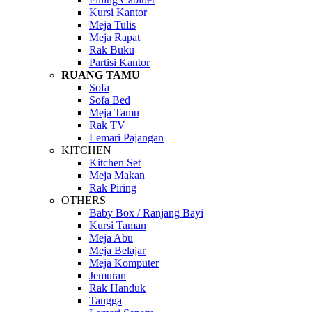
Kursi Kantor
Meja Tulis
Meja Rapat
Rak Buku
Partisi Kantor
RUANG TAMU
Sofa
Sofa Bed
Meja Tamu
Rak TV
Lemari Pajangan
KITCHEN
Kitchen Set
Meja Makan
Rak Piring
OTHERS
Baby Box / Ranjang Bayi
Kursi Taman
Meja Abu
Meja Belajar
Meja Komputer
Jemuran
Rak Handuk
Tangga