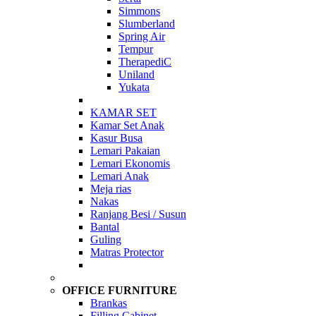
Simmons
Slumberland
Spring Air
Tempur
TherapediC
Uniland
Yukata
KAMAR SET
Kamar Set Anak
Kasur Busa
Lemari Pakaian
Lemari Ekonomis
Lemari Anak
Meja rias
Nakas
Ranjang Besi / Susun
Bantal
Guling
Matras Protector
OFFICE FURNITURE
Brankas
Filling Cabinet