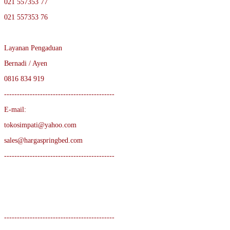
021 557353 77
021 557353 76
Layanan Pengaduan
Bernadi / Ayen
0816 834 919
-------------------------------------------
E-mail:
tokosimpati@yahoo.com
sales@hargaspringbed.com
-------------------------------------------
-------------------------------------------