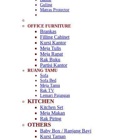
Guling
Matras Protector
OFFICE FURNITURE
Brankas
Filling Cabinet
Kursi Kantor
Meja Tulis
Meja Rapat
Rak Buku
Partisi Kantor
RUANG TAMU
Sofa
Sofa Bed
Meja Tamu
Rak TV
Lemari Pajangan
KITCHEN
Kitchen Set
Meja Makan
Rak Piring
OTHERS
Baby Box / Ranjang Bayi
Kursi Taman