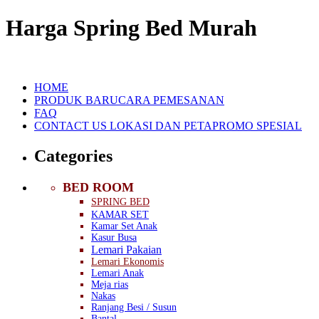
Harga Spring Bed Murah
HOME
PRODUK BARU
CARA PEMESANAN
FAQ
CONTACT US
LOKASI DAN PETA
PROMO SPESIAL
Categories
BED ROOM
SPRING BED
KAMAR SET
Kamar Set Anak
Kasur Busa
Lemari Pakaian
Lemari Ekonomis
Lemari Anak
Meja rias
Nakas
Ranjang Besi / Susun
Bantal