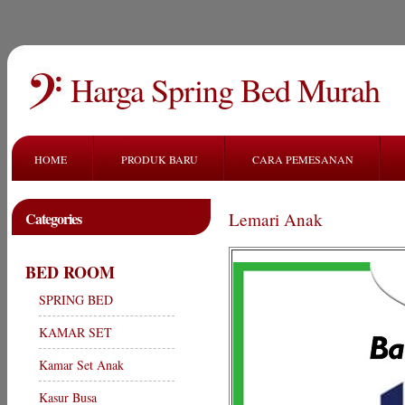
Harga Spring Bed Murah
HOME
PRODUK BARU
CARA PEMESANAN
Categories
Lemari Anak
BED ROOM
SPRING BED
KAMAR SET
Kamar Set Anak
Kasur Busa