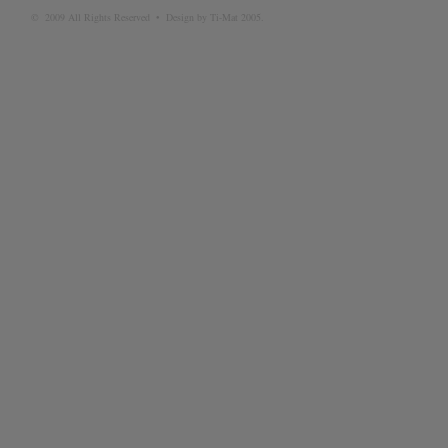
© 2009 All Rights Reserved • Design by Ti-Mat 2005.