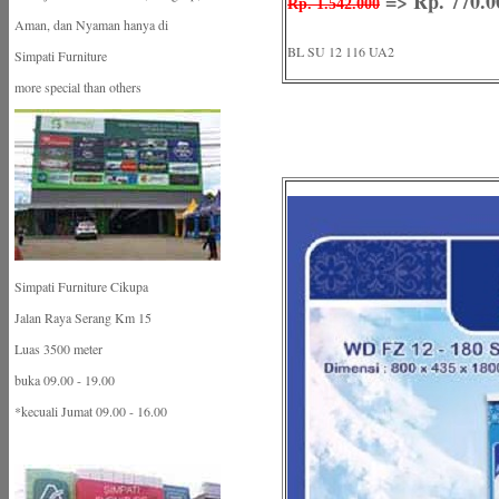
=> Rp. 770.0
Rp. 1.542.000
Aman, dan Nyaman hanya di
BL SU 12 116 UA2
Simpati Furniture
more special than others
Simpati Furniture Cikupa
Jalan Raya Serang Km 15
Luas 3500 meter
buka 09.00 - 19.00
*kecuali Jumat 09.00 - 16.00