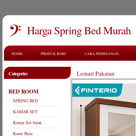
Harga Spring Bed Murah
HOME
PRODUK BARU
CARA PEMESANAN
Lemari Pakaian
Categories
BED ROOM
SPRING BED
KAMAR SET
Kamar Set Anak
Kasur Busa