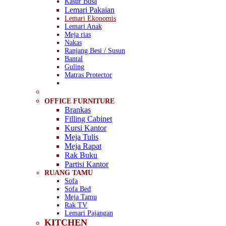
Kasur Busa
Lemari Pakaian
Lemari Ekonomis
Lemari Anak
Meja rias
Nakas
Ranjang Besi / Susun
Bantal
Guling
Matras Protector
OFFICE FURNITURE
Brankas
Filling Cabinet
Kursi Kantor
Meja Tulis
Meja Rapat
Rak Buku
Partisi Kantor
RUANG TAMU
Sofa
Sofa Bed
Meja Tamu
Rak TV
Lemari Pajangan
KITCHEN