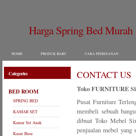
Harga Spring Bed Murah
HOME
PRODUK BARU
CARA PEMESANAN
CONTACT US
Categories
Toko FURNITURE Si
BED ROOM
Pusat Furniture Terle
SPRING BED
membeli sebuah bangun
KAMAR SET
dibuat Toko Mebel Sim
Kamar Set Anak
penjualan mebel yang
Kasur Busa