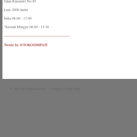
Jalan Kiasnawi No 85
Luas 2000 meter
buka 08.00 - 17.00
*kecuali Minggu 08.00 - 15.30
-------------------------------------------
Tweets by @TOKOSIMPATI
© 2009 All Rights Reserved • Design by Ti-Mat 2005.