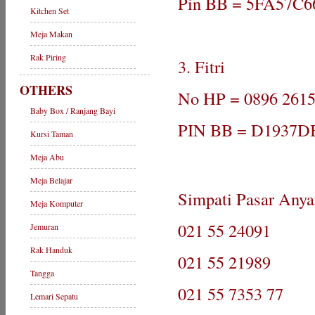
Pin BB = 5FA57C6
Kitchen Set
Meja Makan
Rak Piring
3. Fitri
OTHERS
No HP = 0896 2615
Baby Box / Ranjang Bayi
PIN BB = D1937D
Kursi Taman
Meja Abu
Meja Belajar
Simpati Pasar Anya
Meja Komputer
021 55 24091
Jemuran
Rak Handuk
021 55 21989
Tangga
021 55 7353 77
Lemari Sepatu