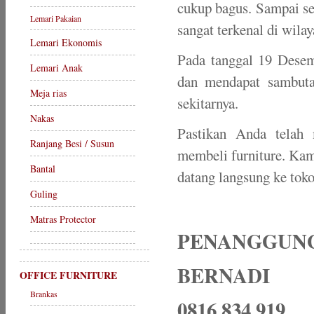
cukup bagus. Sampai s
Lemari Pakaian
sangat terkenal di wila
Lemari Ekonomis
Pada tanggal 19 Desem
Lemari Anak
dan mendapat sambuta
Meja rias
sekitarnya.
Nakas
Pastikan Anda telah
Ranjang Besi / Susun
membeli furniture. Kami
Bantal
datang langsung ke tok
Guling
Matras Protector
PENANGGUNG
BERNADI
OFFICE FURNITURE
Brankas
0816 834 919