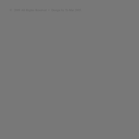
© 2009 All Rights Reserved • Design by Ti-Mat 2005.