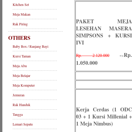
Kitchen Set
Meja Makan
PAKET MEJA
Rak Piring
LESEHAN MASERA
SIMPSONS + KURSI
OTHERS
IVI
Baby Box / Ranjang Bayi
Rp.
=>
Rp. 2.120.000
Kursi Taman
1.050.000
Meja Abu
Meja Belajar
Meja Komputer
Jemuran
Rak Handuk
Kerja Cerdas (1 ODC
Tangga
03 + 1 Kursi Millenial +
1 Meja Nimbus)
Lemari Sepatu