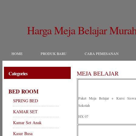
Harga Meja Belajar Mura
HOME
PRODUK BARU
CARA PEMESANAN
MEJA BELAJAR
Categories
BED ROOM
Paket Meja Belajar + Kursi Siswa
SPRING BED
Sekolah
KAMAR SET
HX 07
Kamar Set Anak
Kasur Busa