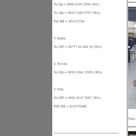
No hp = 0896 0199 2996 (WA)
No Hp = 0819 3286 9797 (WA)
Pin BB = 5FA57C66
3. Ratna
No HP = 08777 64 888 20 (WA)
4. Novita
No Hp = 0895 6366 35850 (WA)
5. Fitri
No HP = 0896 2615 2887 (WA)
PIN BB = D1937DBE
Toko 
-------------------------------------------