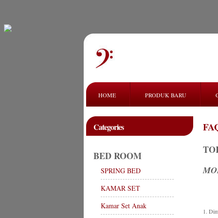
HOME
PRODUK BARU
FAQ
Categories
TO
BED ROOM
MO
SPRING BED
KAMAR SET
Kamar Set Anak
1. Di