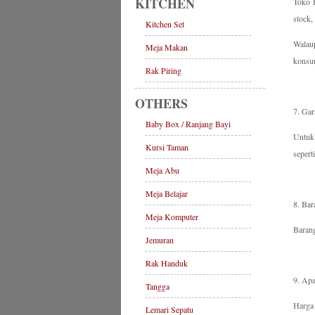
KITCHEN
Toko F
stock,
Kitchen Set
Walau
Meja Makan
konsum
Rak Piring
OTHERS
7. Gar
Baby Box / Ranjang Bayi
Untuk 
Kursi Taman
sepert
Meja Abu
Meja Belajar
8. Ba
Meja Komputer
Barang
Jemuran
Rak Handuk
9. Apa
Tangga
Harga
Lemari Sepatu