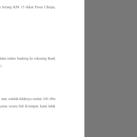
ya Serang KM 15 dekat Pasar Cikupa,
lalui online banking ke rekening Bank
).
u setidak-tidaknya senilai 100 ribu
an secara full di tempat, kami tidak