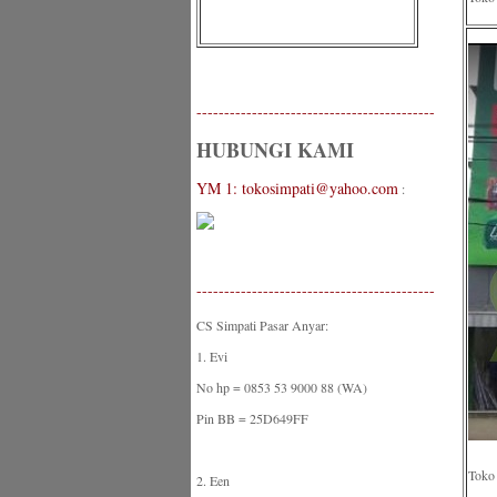
-------------------------------------------
HUBUNGI KAMI
YM 1: tokosimpati@yahoo.com
:
-------------------------------------------
CS Simpati Pasar Anyar:
1. Evi
No hp = 0853 53 9000 88 (WA)
Pin BB = 25D649FF
Toko 
2. Een