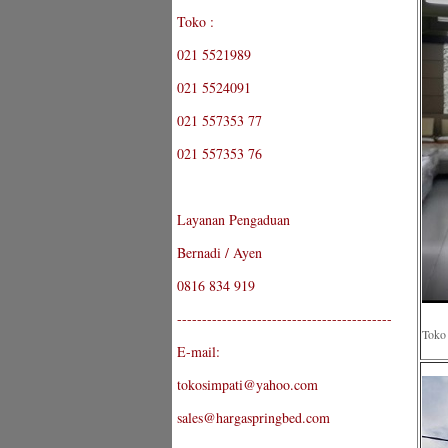
Toko :
021 5521989
021 5524091
021 557353 77
021 557353 76
Layanan Pengaduan
Bernadi / Ayen
0816 834 919
-------------------------------------------
Toko 
E-mail:
tokosimpati@yahoo.com
sales@hargaspringbed.com