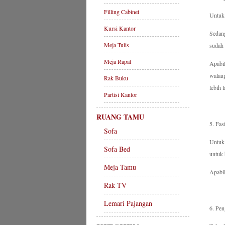
Filling Cabinet
Untuk 
Kursi Kantor
Sedang
Meja Tulis
sudah 
Meja Rapat
Apabil
walaup
Rak Buku
lebih l
Partisi Kantor
RUANG TAMU
5. Fasi
Sofa
Untuk 
Sofa Bed
untuk 
Meja Tamu
Apabil
Rak TV
Lemari Pajangan
6. Pen