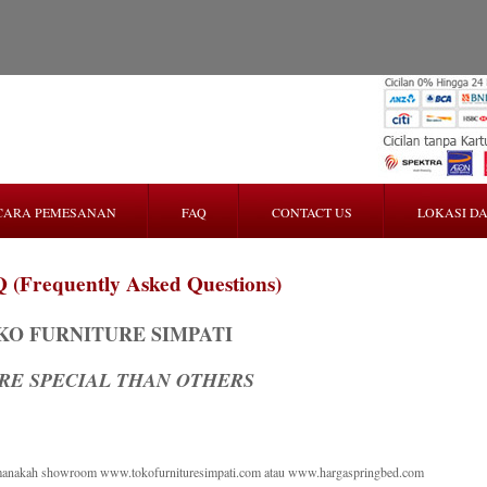
CARA PEMESANAN
FAQ
CONTACT US
LOKASI DA
 (Frequently Asked Questions)
KO FURNITURE SIMPATI
RE SPECIAL THAN OTHERS
manakah showroom www.tokofurnituresimpati.com atau www.hargaspringbed.com