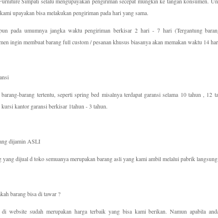
urniture Simpati selalu mengupayakan pengiriman secepat mungkin ke tangan konsumen. Unt
 kami upayakan bisa melakukan pengiriman pada hari yang sama.
pun pada umumnya jangka waktu pengiriman berkisar 2 hari - 7 hari (Tergantung barang
en ingin membuat barang full custom / pesanan khusus biasanya akan memakan waktu 14 hari 
ansi
barang-barang tertentu, seperti spring bed misalnya terdapat garansi selama 10 tahun , 12 
i kursi kantor garansi berkisar 1tahun - 3 tahun.
rang dijamin ASLI
 yang dijual d toko semuanya merupakan barang asli yang kami ambil melalui pabrik langsung
kah barang bisa di tawar ?
 di website sudah merupakan harga terbaik yang bisa kami berikan. Namun apabila anda 