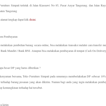
Furniture Simpati terletak di Jalan Kiasnawi No 85, Pasar Anyar Tangerang. dan Jalan Ra
aten Tangerang
 alamat lengkap
dapat klik
disini
.
stem Pembayaran
melakukan pembelian barang secara online, bisa melakukan transaksi melalui cara transfer me
 Bank Mandiri / Bank BNI. Ataupun bisa melakukan pembayaran di tempat (Cash On Delivery
apa besar DP yang harus diberikan ?
kenyaman bersama, Toko Furniture Simpati pada umumnya memberlakukan DP sebesar 10% ata
 terhadap barang pesanan yang akan dikirim. Namun bagi anda yang ingin melakukan pembayar
p kemungkinan terhadap hal tersebut.
ya kirim