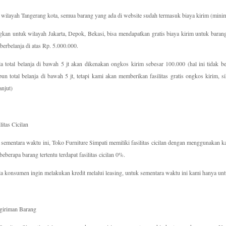
wilayah Tangerang kota, semua barang yang ada di website sudah termasuk biaya kirim (mini
kan untuk wilayah Jakarta, Depok, Bekasi, bisa mendapatkan gratis biaya kirim untuk barang
berbelanja di atas Rp. 5.000.000.
a total belanja di bawah 5 jt akan dikenakan ongkos kirim sebesar 100.000 (hal ini tidak be
un total belanja di bawah 5 jt, tetapi kami akan memberikan fasilitas gratis ongkos kirim, 
anjut)
litas Cicilan
sementara waktu ini, Toko Furniture Simpati memiliki fasilitas cicilan dengan menggunakan 
beberapa barang tertentu terdapat fasilitas cicilan 0%.
a konsumen ingin melakukan kredit melalui leasing, untuk sementara waktu ini kami hanya u
giriman Barang