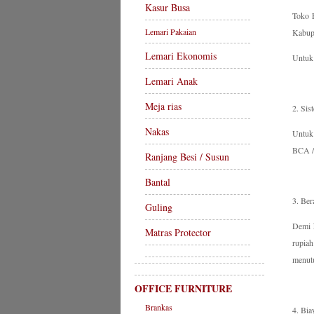
Kasur Busa
Toko 
Lemari Pakaian
Kabup
Lemari Ekonomis
Untuk
Lemari Anak
Meja rias
2. Si
Nakas
Untuk 
BCA /
Ranjang Besi / Susun
Bantal
3. Ber
Guling
Demi 
Matras Protector
rupiah
menutu
OFFICE FURNITURE
Brankas
4. Bia