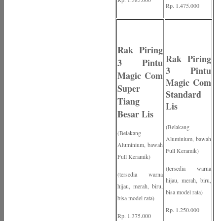
Rp. 1.475.000
Rak Piring
Rak Piring
3 Pintu
3 Pintu
Magic Com
Magic Com
Super
Standard
Tiang
Lis
Besar Lis
(Belakang
(Belakang
Aluminium, bawah
Aluminium, bawah
Full Keramik)
Full Keramik)
(tersedia warna
(tersedia warna
hijau, merah, biru,
hijau, merah, biru,
bisa model rata)
bisa model rata)
Rp. 1.250.000
Rp. 1.375.000