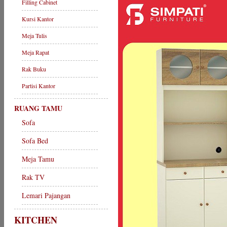
Filling Cabinet
Kursi Kantor
Meja Tulis
Meja Rapat
Rak Buku
Partisi Kantor
RUANG TAMU
Sofa
Sofa Bed
Meja Tamu
Rak TV
Lemari Pajangan
KITCHEN