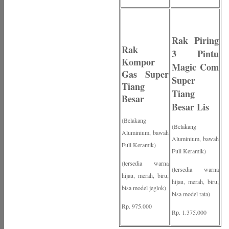
Rak Piring
Rak
3 Pintu
Kompor
Magic Com
Gas Super
Super
Tiang
Tiang
Besar
Besar Lis
(Belakang
(Belakang
Aluminium, bawah
Aluminium, bawah
Full Keramik)
Full Keramik)
(tersedia warna
(tersedia warna
hijau, merah, biru,
hijau, merah, biru,
bisa model jeglok)
bisa model rata)
Rp. 975.000
Rp. 1.375.000