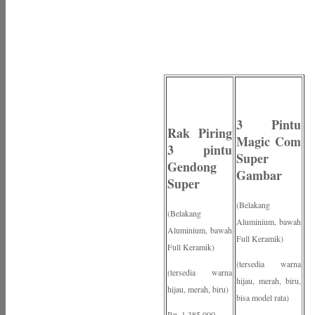
3 Pintu
Rak Piring
Magic Com
3 pintu
Super
Gendong
Gambar
Super
(Belakang
(Belakang
Aluminium, bawah
Aluminium, bawah
Full Keramik)
Full Keramik)
(tersedia warna
(tersedia warna
hijau, merah, biru,
hijau, merah, biru)
bisa model rata)
Rp. 1.385.000