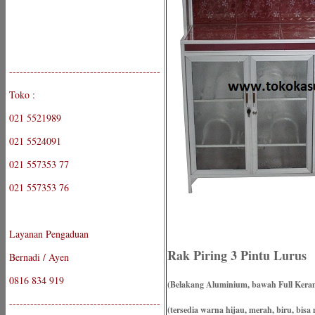
-------------------------------------------
Toko :
021 5521989
021 5524091
021 557353 77
021 557353 76
Layanan Pengaduan
Rak Piring 3 Pintu Lurus
Bernadi / Ayen
0816 834 919
(Belakang Aluminium, bawah Full Kera
-------------------------------------------
(tersedia warna hijau, merah, biru, bisa 