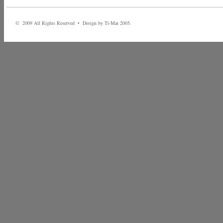
© 2009 All Rights Reserved • Design by Ti-Mat 2005.