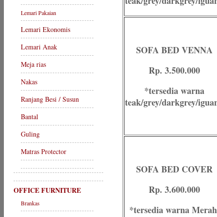
teak/grey/darkgrey/igua
Lemari Pakaian
Lemari Ekonomis
Lemari Anak
SOFA BED VENNA
Meja rias
Rp. 3.500.000
Nakas
*tersedia warna
Ranjang Besi / Susun
teak/grey/darkgrey/igua
Bantal
Guling
Matras Protector
SOFA BED COVER
Rp. 3.600.000
OFFICE FURNITURE
Brankas
*tersedia warna Merah