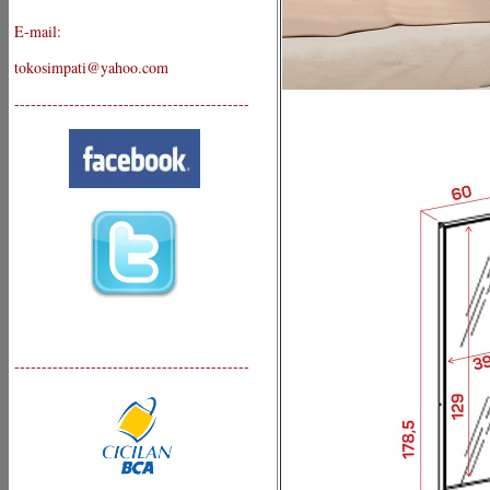
E-mail:
tokosimpati@yahoo.com
-------------------------------------------
-------------------------------------------