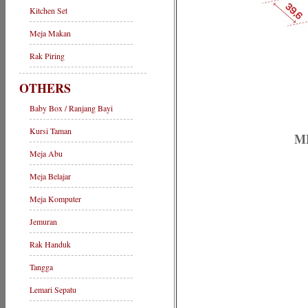
Kitchen Set
Meja Makan
Rak Piring
OTHERS
Baby Box / Ranjang Bayi
Kursi Taman
ME
Meja Abu
Meja Belajar
Meja Komputer
Jemuran
Rak Handuk
Tangga
Lemari Sepatu