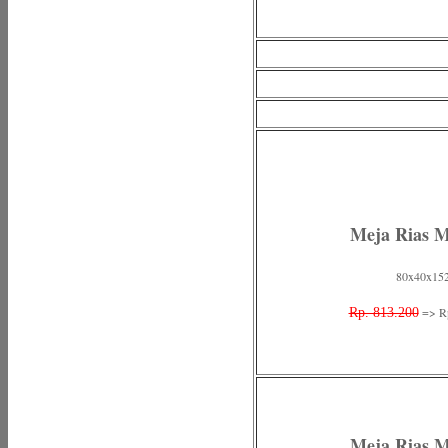
Meja Rias 
80x40x15
=> Rp
Rp. 813.200
Meja Rias 