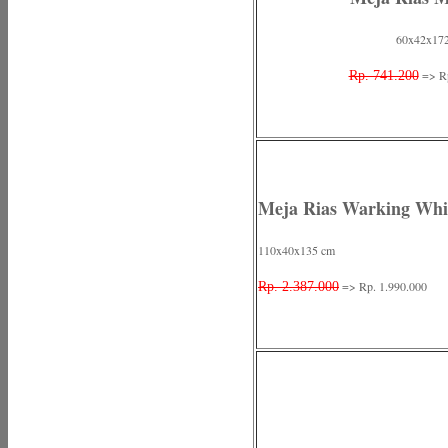
60x42x17
=> Rp
Rp. 741.200
Meja Rias Warking Whi
110x40x135 cm
=> Rp. 1.990.000
Rp. 2.387.000