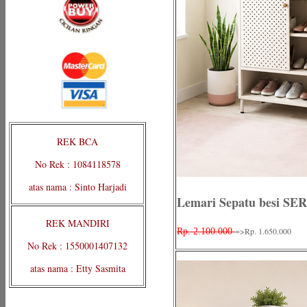
REK BCA
No Rek : 1084118578
atas nama : Sinto Harjadi
Lemari Sepatu besi S
REK MANDIRI
=>Rp. 1.650.000
Rp. 2.100.000
No Rek : 1550001407132
atas nama : Etty Sasmita