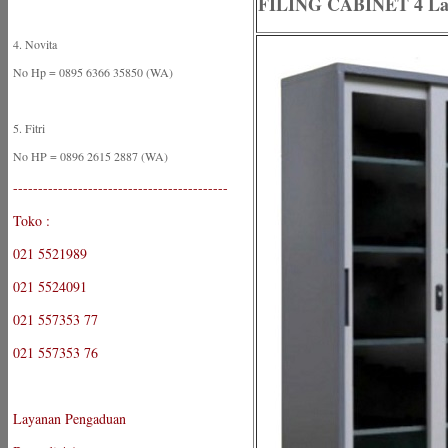
FILING CABINET 4 La
4. Novita
No Hp = 0895 6366 35850 (WA)
5. Fitri
No HP = 0896 2615 2887 (WA)
-------------------------------------------
Toko :
021 5521989
021 5524091
021 557353 77
021 557353 76
Layanan Pengaduan