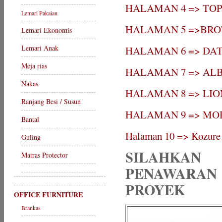
HALAMAN 4 => TO
Lemari Pakaian
HALAMAN 5 =>BR
Lemari Ekonomis
Lemari Anak
HALAMAN 6 => DA
Meja rias
HALAMAN 7 => AL
Nakas
HALAMAN 8 => LIO
Ranjang Besi / Susun
HALAMAN 9 => MO
Bantal
Halaman 10 => Kozure
Guling
SILAHKA
Matras Protector
PENAWARAN 
PROYEK
OFFICE FURNITURE
Brankas