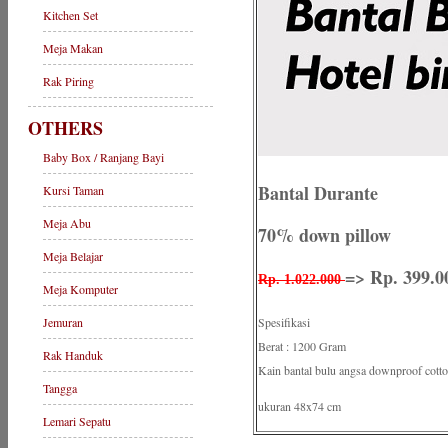
Kitchen Set
Meja Makan
Rak Piring
OTHERS
Baby Box / Ranjang Bayi
Bantal Durante
Kursi Taman
Meja Abu
70% down pillow
Meja Belajar
=> Rp. 399.0
Rp. 1.022.000
Meja Komputer
Jemuran
Spesifikasi
Berat : 1200 Gram
Rak Handuk
Kain bantal bulu angsa downproof cotto
Tangga
ukuran 48x74 cm
Lemari Sepatu