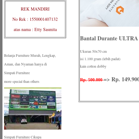
REK MANDIRI
No Rek : 1550001407132
atas nama : Etty Sasmita
Bantal Durante ULTR
Ukuran 50x70 cm
Belanja Furniture Murah, Lengkap,
isi 1.100 gram (lebih padat)
Aman, dan Nyaman hanya di
kain cotton dobby
Simpati Furniture
=> Rp. 149.90
Rp. 500.000
more special than others
Simpati Furniture Cikupa