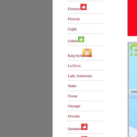
Florence
Floresta
Gajah
Guhdo
King Koil
La Dova
Lady Americana
Matto
Ocean
Olympic
Procella
Quantum