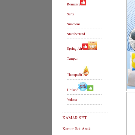
Romance
Serta
Simmons
Slumberland
Spring Air
Tempur
TherapediC
Uniland
Yukata
KAMAR SET
Kamar Set Anak