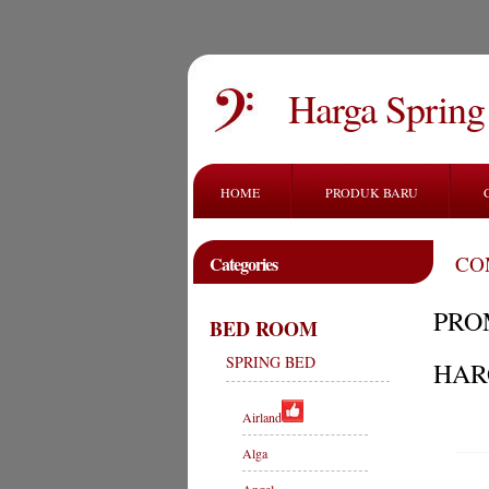
Harga Sprin
HOME
PRODUK BARU
CO
Categories
PRO
BED ROOM
SPRING BED
HAR
Airland
Alga