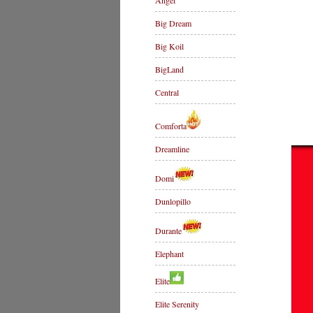
Angel
Big Dream
Big Koil
BigLand
Central
Comforta
Dreamline
Domi
Dunlopillo
Durante
Elephant
Elite
Elite Serenity