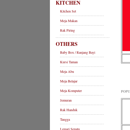
KITCHEN
Kitchen Set
Meja Makan
Rak Piring
OTHERS
Baby Box / Ranjang Bayi
Kursi Taman
Meja Abu
Meja Belajar
Meja Komputer
POPU
Jemuran
Rak Handuk
Tangga
Lemari Sepatu