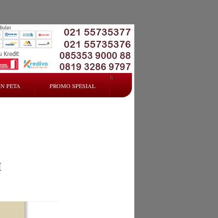
h
N PETA
PROMO SPESIAL
I