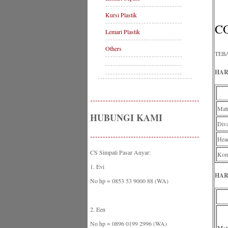
Kursi Plastik
C
Lemari Plastik
Others
TEB
HAR
-------------------------------------------
Mat
HUBUNGI KAMI
Diva
-------------------------------------------
Hea
CS Simpati Pasar Anyar:
Komp
1. Evi
HAR
No hp = 0853 53 9000 88 (WA)
2. Een
No hp = 0896 0199 2996 (WA)