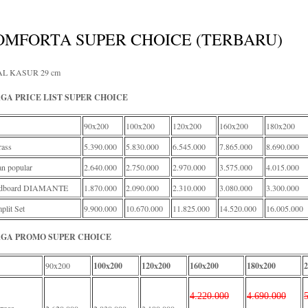
OMFORTA SUPER CHOICE (TERBARU)
AL KASUR 29 cm
GA PRICE LIST SUPER CHOICE
90x200
100x200
120x200
160x200
180x200
rass
5.390.000
5.830.000
6.545.000
7.865.000
8.690.000
n popular
2.640.000
2.750.000
2.970.000
3.575.000
4.015.000
dboard DIAMANTE
1.870.000
2.090.000
2.310.000
3.080.000
3.300.000
lit Set
9.900.000
10.670.000
11.825.000
14.520.000
16.005.000
GA PROMO SUPER CHOICE
90x200
100x200
120x200
160x200
180x200
2
4.220.000
4.690.000