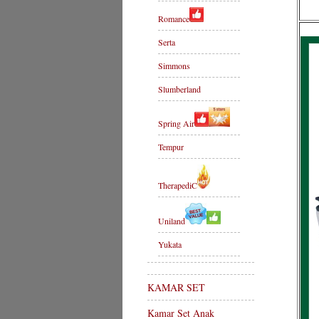
Romance
Serta
Simmons
Slumberland
Spring Air
Tempur
TherapediC
Uniland
Yukata
KAMAR SET
Kamar Set Anak