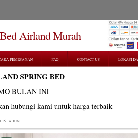
 Bed Airland Murah
CARA PEMESANAN
FAQ
CONTACT US
LOKASI DA
LAND SPRING BED
MO BULAN INI
kan hubungi kami untuk harga terbaik
 15 TAHUN