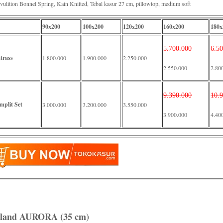
vulition Bonnel Spring, Kain Knitted, Tebal kasur 27 cm, pillowtop, medium soft
90x200
100x200
120x200
160x200
180x
5.700.000
6.5
trass
1.800.000
1.900.000
2.250.000
2.550.000
2.80
9.390.000
10.
mplit Set
3.000.000
3.200.000
3.550.000
3.900.000
4.40
rland AURORA (35 cm)