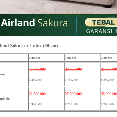
land Sakura + Latex (30 cm)
160x200
180x200
200x200
15.000.000
20.000.000
25.000.00
rass
5.250.000
5.750.000
6.500.000
22.500.000
27.500.000
35.000.00
plit Set
7.900.000
8.750.000
9.700.000