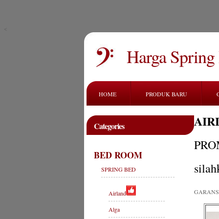
<
Harga Spring
HOME
PRODUK BARU
AIR
Categories
PRO
BED ROOM
silah
SPRING BED
GARANSI
Airland
Alga