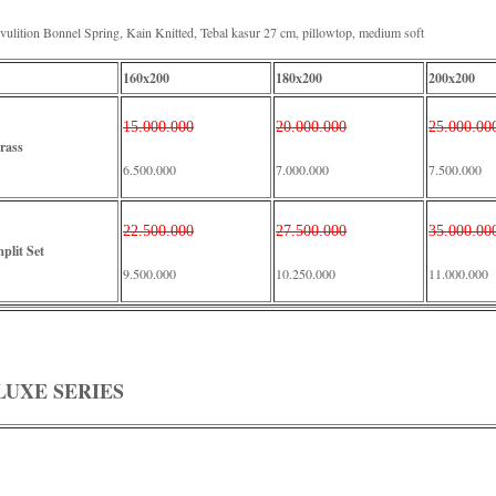
vulition Bonnel Spring, Kain Knitted, Tebal kasur 27 cm, pillowtop, medium soft
160x200
180x200
200x200
15.000.000
20.000.000
25.000.00
rass
6.500.000
7.000.000
7.500.000
22.500.000
27.500.000
35.000.00
plit Set
9.500.000
10.250.000
11.000.000
LUXE SERIES