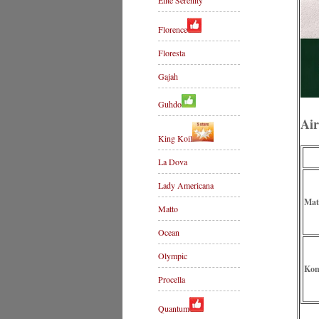
Elite Serenity
Florence
Floresta
Gajah
Guhdo
Air
King Koil
La Dova
Lady Americana
Mat
Matto
Ocean
Olympic
Kom
Procella
Quantum