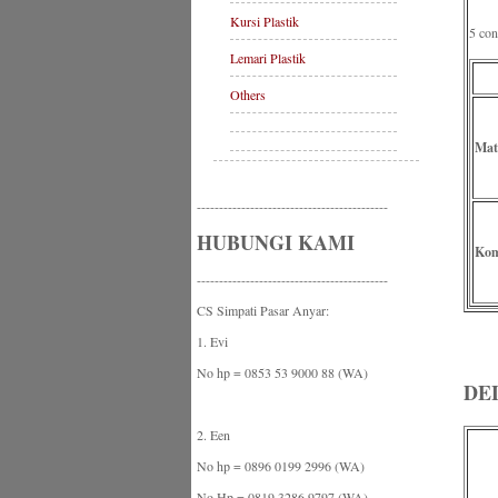
Kursi Plastik
5 con
Lemari Plastik
Others
Mat
-------------------------------------------
HUBUNGI KAMI
Kom
-------------------------------------------
CS Simpati Pasar Anyar:
1. Evi
No hp = 0853 53 9000 88 (WA)
DE
2. Een
No hp = 0896 0199 2996 (WA)
No Hp = 0819 3286 9797 (WA)