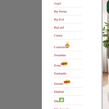
Angel
Big Dream
Big Koil
BigLand
Central
Comforta
Dreamline
Domi
Dunlopillo
Durante
Elephant
Elite