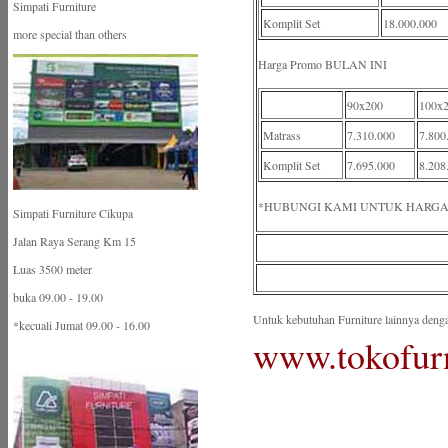
Simpati Furniture
Komplit Set
18.000.000
more special than others
Harga Promo BULAN INI
90x200
100x
Matrass
7.310.000
7.800
Komplit Set
7.695.000
8.208
*HUBUNGI KAMI UNTUK HARGA
Simpati Furniture Cikupa
Jalan Raya Serang Km 15
Luas 3500 meter
buka 09.00 - 19.00
Untuk kebutuhan Furniture lainnya denga
*kecuali Jumat 09.00 - 16.00
www.tokofurn