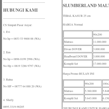
-------------------------------------------
SLUMBERLAND MALTA
HUBUNGI KAMI
TEBAL KASUR 25 cm
-------------------------------------------
HARGA Normal
CS Simpati Pasar Anyar:
1. Evi
90x200
No hp = 0853 53 9000 88 (WA)
Matrass
11.000.000
Divan DOVER
3.000.000
2. Een
Headboard DOVER
3.000.000
No hp = 0896 0199 2996 (WA)
Komplit Set
17.000.000
No Hp = 0819 3286 9797 (WA)
Harga Promo BULAN INI
3. Ratna
90x200
100x
No HP = 08777 64 888 20 (WA)
Matrass
5.360.000
5.84
Komplit Set
5.643.000
6.15
4. Sherly
0895-3319-98205
*HUBUNGI KAMI UNTUK HARGA