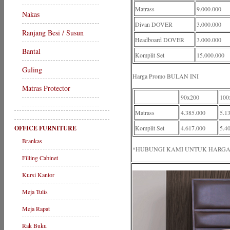
Matrass
9.000.000
Nakas
Divan DOVER
3.000.000
Ranjang Besi / Susun
Headboard DOVER
3.000.000
Bantal
Komplit Set
15.000.000
Guling
Harga Promo BULAN INI
Matras Protector
90x200
100
Matrass
4.385.000
5.1
OFFICE FURNITURE
Komplit Set
4.617.000
5.4
Brankas
*HUBUNGI KAMI UNTUK HARGA
Filling Cabinet
Kursi Kantor
Meja Tulis
Meja Rapat
Rak Buku