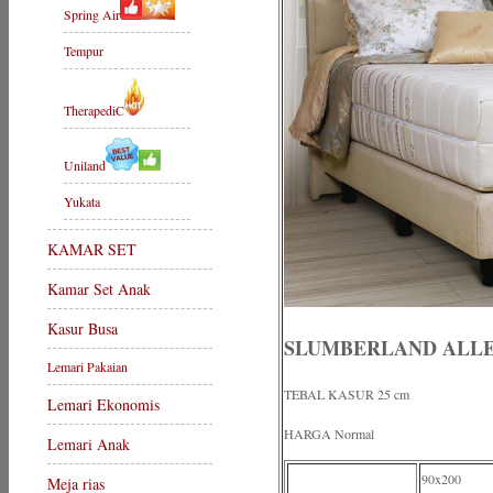
Spring Air
Tempur
TherapediC
Uniland
Yukata
KAMAR SET
Kamar Set Anak
Kasur Busa
SLUMBERLAND ALLE
Lemari Pakaian
TEBAL KASUR 25 cm
Lemari Ekonomis
HARGA Normal
Lemari Anak
90x200
Meja rias