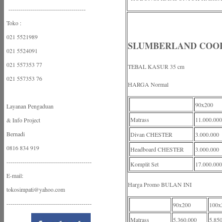
---------------------------------------
Toko :
021 5521989
SLUMBERLAND COO
021 5524091
021 557353 77
TEBAL KASUR 35 cm
021 557353 76
HARGA Normal
90x200
Layanan Pengaduan
Matrass
11.000.000
& Info Project
Bernadi
Divan CHESTER
3.000.000
0816 834 919
Headboard CHESTER
3.000.000
-------------------------------------------
Komplit Set
17.000.000
E-mail:
Harga Promo BULAN INI
tokosimpati@yahoo.com
-------------------------------------------
90x200
100x
Matrass
5.360.000
5.85