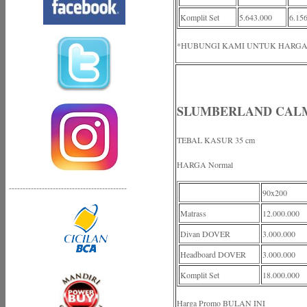
Komplit Set
5.643.000
6.15
*HUBUNGI KAMI UNTUK HARGA
SLUMBERLAND CAL
TEBAL KASUR 35 cm
HARGA Normal
-------------------------------------------
90x200
Matrass
12.000.000
Divan DOVER
3.000.000
Headboard DOVER
3.000.000
Komplit Set
18.000.000
Harga Promo BULAN INI