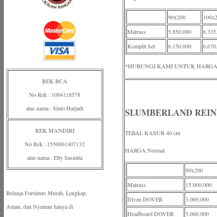
90x200
100x
Matrass
5.850.000
6.335
Komplit Set
6.150.000
6.670
*HUBUNGI KAMI UNTUK HARGA
REK BCA
No Rek : 1084118578
atas nama : Sinto Harjadi
SLUMBERLAND REINE
REK MANDIRI
TEBAL KASUR 40 cm
No Rek : 1550001407132
HARGA Normal
atas nama : Etty Sasmita
90x200
Matrass
15.000.000
Belanja Furniture Murah, Lengkap,
Divan DOVER
3.000.000
Aman, dan Nyaman hanya di
Headboard DOVER
3.000.000