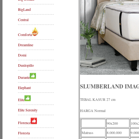
BigLand
Central
Comforta
Dreamline
Domi
Dunlopillo
Durante
SLUMBERLAND IMA
Elephant
TEBAL KASUR 27 cm
Elite
Elite Serenity
HARGA Normal
Florence
90x200
100x
Matrass
8.000.000
9.000
Floresta