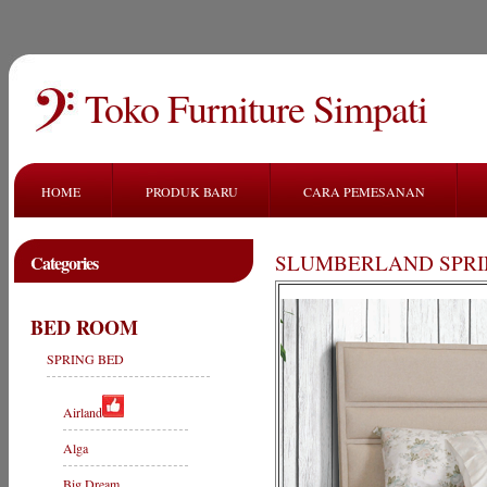
Toko Furniture Simpati
HOME
PRODUK BARU
CARA PEMESANAN
SLUMBERLAND SPRI
Categories
BED ROOM
SPRING BED
Airland
Alga
Big Dream