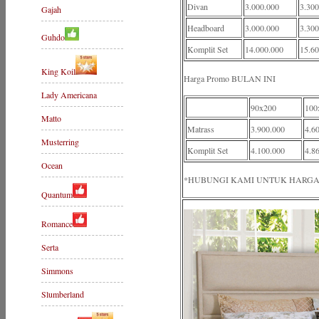
Divan
3.000.000
3.300
Gajah
Headboard
3.000.000
3.300
Guhdo
Komplit Set
14.000.000
15.60
King Koil
Harga Promo BULAN INI
Lady Americana
90x200
100
Matto
Matrass
3.900.000
4.6
Musterring
Komplit Set
4.100.000
4.8
Ocean
*HUBUNGI KAMI UNTUK HARGA
Quantum
Romance
Serta
Simmons
Slumberland