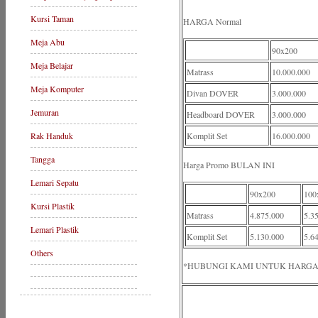
Kursi Taman
HARGA Normal
Meja Abu
90x200
Meja Belajar
Matrass
10.000.000
Meja Komputer
Divan DOVER
3.000.000
Jemuran
Headboard DOVER
3.000.000
Rak Handuk
Komplit Set
16.000.000
Tangga
Harga Promo BULAN INI
Lemari Sepatu
90x200
100
Kursi Plastik
Matrass
4.875.000
5.3
Lemari Plastik
Komplit Set
5.130.000
5.6
Others
*HUBUNGI KAMI UNTUK HARGA