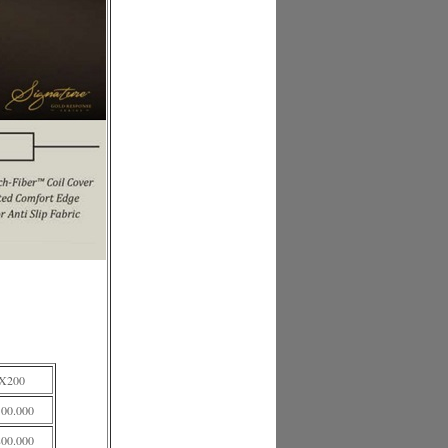
X200
100.000
800.000