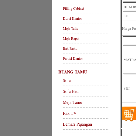
HEADBO
Filling Cabinet
SET
Kursi Kantor
Meja Tulis
Harga P
Meja Rapat
Rak Buku
Partisi Kantor
MATRA
RUANG TAMU
Sofa
SET
Sofa Bed
Meja Tamu
Rak TV
Lemari Pajangan