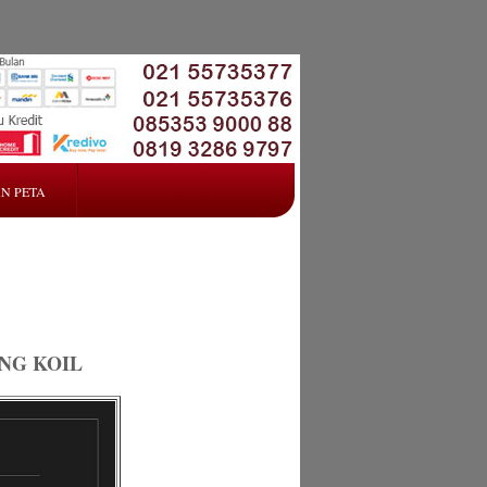
N PETA
NG KOIL