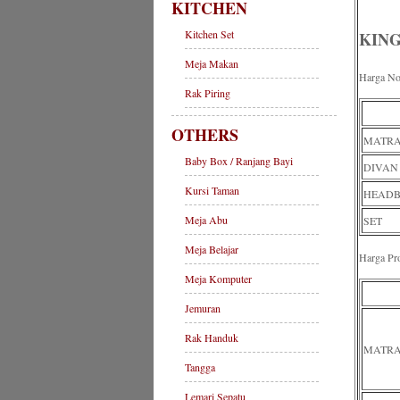
KITCHEN
Kitchen Set
KIN
Meja Makan
Harga No
Rak Piring
OTHERS
MATRA
Baby Box / Ranjang Bayi
DIVAN 
Kursi Taman
HEADBO
Meja Abu
SET
Meja Belajar
Harga P
Meja Komputer
Jemuran
Rak Handuk
MATRA
Tangga
Lemari Sepatu