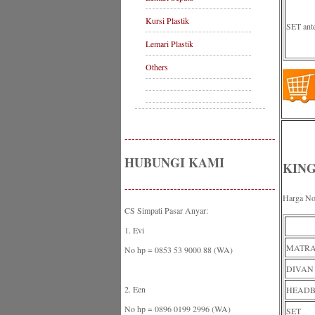
Kursi Plastik
SET ant
Lemari Plastik
Others
-------------------------------------------
HUBUNGI KAMI
KING
-------------------------------------------
Harga No
CS Simpati Pasar Anyar:
1. Evi
MATRA
No hp = 0853 53 9000 88 (WA)
DIVAN 
2. Een
HEADBO
No hp = 0896 0199 2996 (WA)
SET