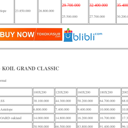
29.700.000
32.400.000
35.400
elope
23.850.000
26.800.000
25.500.000
27.700.000
30.200.
 KOIL GRAND CLASSIC
rmal
100X200
120X200
160X200
180X200
200
SS
38.100.000
44.300.000
58.200.000
64.700.000
68.
Antelope
6.800.000
7.400.000
9.400.000
10.000.000
10.
ARD oakland
14.000.000
14.800.000
16.200.000
16.700.000
17.
58.900.000
66.500.000
83.800.000
91.400.000
96.