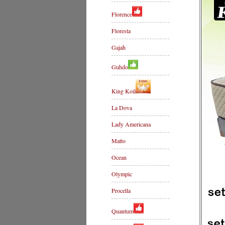
Florence
Floresta
Gajah
Guhdo
King Koil
La Dova
Lady Americana
Matto
Ocean
Olympic
Procella
Quantum