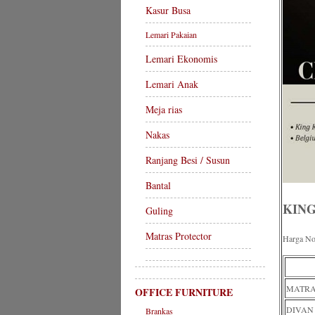
Kasur Busa
Lemari Pakaian
Lemari Ekonomis
Lemari Anak
Meja rias
Nakas
Ranjang Besi / Susun
Bantal
KING
Guling
Matras Protector
Harga No
MATRA
OFFICE FURNITURE
DIVAN 
Brankas