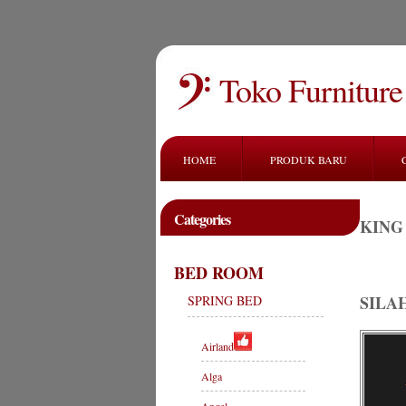
Toko Furniture
HOME
PRODUK BARU
Categories
KING
BED ROOM
SILA
SPRING BED
Airland
Alga