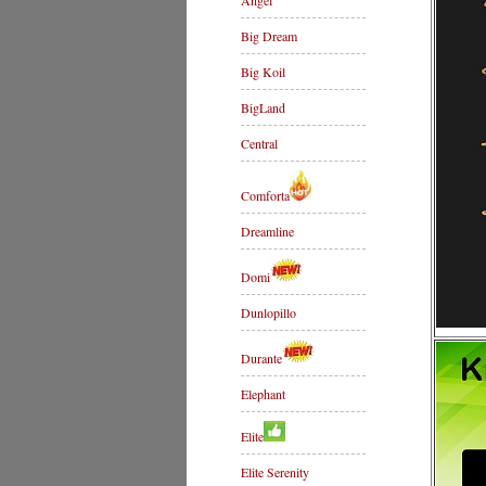
Angel
Big Dream
Big Koil
BigLand
Central
Comforta
Dreamline
Domi
Dunlopillo
Durante
Elephant
Elite
Elite Serenity