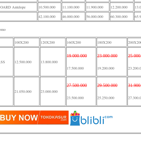
ARD Antelope
10.500.000
11.100.000
11.900.000
12.200.000
13.
42.100.000
46.000.000
56.000.000
60.300.000
65.
romo
100X200
120X200
160X200
180X200
200X20
19.000.000
23.000.000
25.000
SS
12.500.000
13.800.000
17.500.000
19.200.000
23.200.
27.500.000
29.500.000
31.900
21.050.000
23.000.000
23.500.000
25.250.000
27.300.