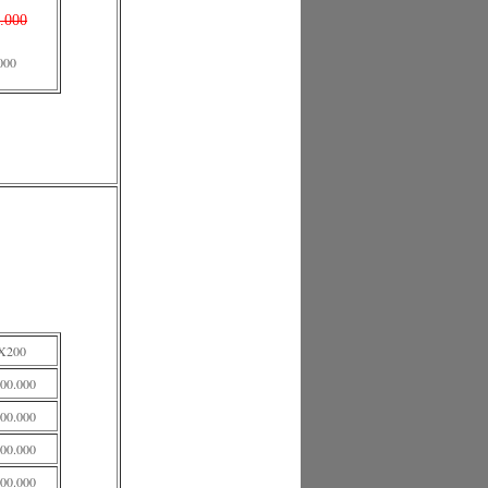
.000
000
X200
000.000
800.000
300.000
100.000