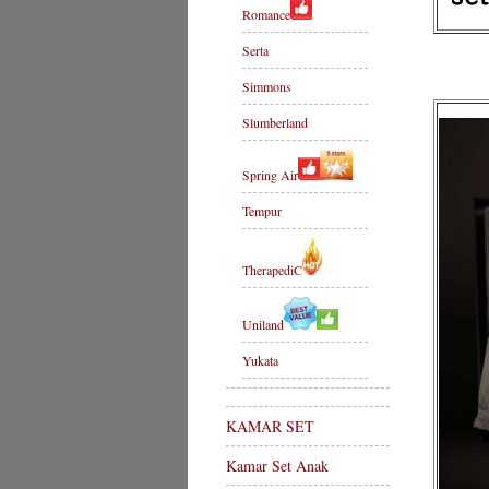
Romance
Serta
Simmons
Slumberland
Spring Air
Tempur
TherapediC
Uniland
Yukata
KAMAR SET
Kamar Set Anak