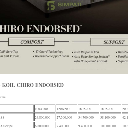
 KOIL CHIRO ENDORSED
rmal
100X200
120X200
160X200
180X200
200
SS
24.800.000
27.500.000
34.700.000
38.100.000
42.
Antelope
6.800.000
7.400.000
9.400.000
10.000.000
10.